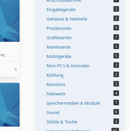
Anschlusstechnik
Eingabegeräte
2
Gehäuse & Netzteile
2
Prozessoren
5
Grafikkarten
7
Mainboards
2
ne.
Mobilgeräte
5
Mini-PC's & Konsolen
3
0
Kühlung
2
Monitore
2
Netzwerk
4
Speichermedien & Module
7
Sound
6
Stühle & Tische
2
61