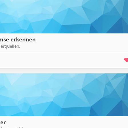
emse erkennen
erquellen.
ler