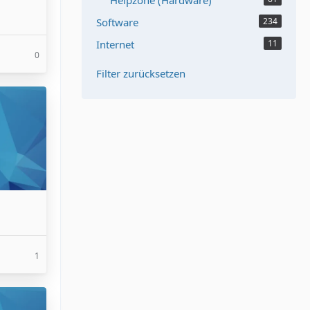
Helpzone (Hardware)
Software
234
Internet
11
0
Filter zurücksetzen
1