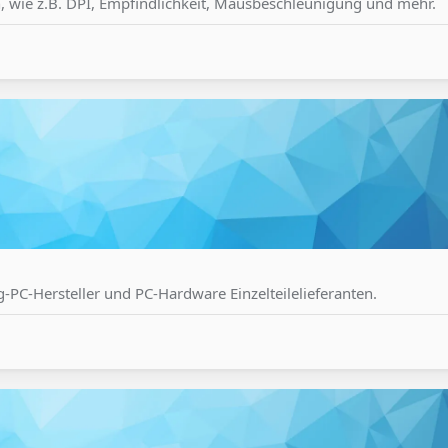
n, wie z.B. DPI, Empfindlichkeit, Mausbeschleunigung und mehr.
g-PC-Hersteller und PC-Hardware Einzelteilelieferanten.