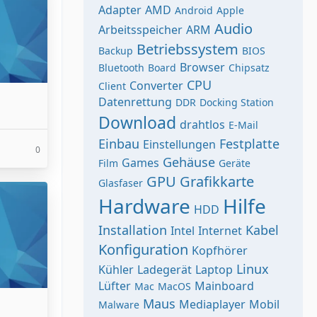
Adapter
AMD
Android
Apple
Audio
Arbeitsspeicher
ARM
Betriebssystem
Backup
BIOS
Browser
Bluetooth
Board
Chipsatz
CPU
Converter
Client
Datenrettung
DDR
Docking Station
Download
drahtlos
E-Mail
Einbau
Festplatte
Einstellungen
0
Gehäuse
Games
Film
Geräte
GPU
Grafikkarte
Glasfaser
Hardware
Hilfe
HDD
Installation
Kabel
Intel
Internet
Konfiguration
Kopfhörer
Linux
Kühler
Ladegerät
Laptop
Lüfter
Mainboard
Mac
MacOS
Maus
Mediaplayer
Mobil
Malware