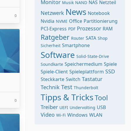
Monitor
NAS
Netzteil
Musik
NAND
News
Netzwerk
Notebook
0
Nvidia
Office
Partitionierung
NVME
Prozessor
PCI-Express
RAM
PDF
Ratgeber
SATA
Router
Shop
Smartphone
Sicherheit
Software
Solid-State-Drive
Speichermedium
Spiele
Soundkarte
SSD
Spiele-Client
Spieleplattform
Tastatur
Steckkarte
Switch
Test
Technik
Thunderbolt
Tipps & Tricks
Tool
0
Treiber
USB
UEFI
Undervolting
Video
Windows
WLAN
Wi-Fi