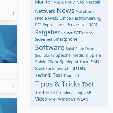
Monitor
NAS
Netzteil
Musik
NAND
News
Netzwerk
Notebook
0
Nvidia
Office
Partitionierung
NVME
Prozessor
PCI-Express
RAM
PDF
Ratgeber
SATA
Router
Shop
Smartphone
Sicherheit
Software
Solid-State-Drive
Speichermedium
Spiele
Soundkarte
SSD
Spiele-Client
Spieleplattform
Tastatur
Steckkarte
Switch
Test
Technik
Thunderbolt
Tipps & Tricks
Tool
0
Treiber
USB
UEFI
Undervolting
Video
Windows
WLAN
Wi-Fi