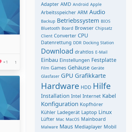
Adapter
AMD
Android
Apple
Audio
Arbeitsspeicher
ARM
Betriebssystem
Backup
BIOS
Browser
Bluetooth
Board
Chipsatz
CPU
Converter
Client
Datenrettung
DDR
Docking Station
Download
drahtlos
E-Mail
Einbau
Festplatte
Einstellungen
1
1
Gehäuse
Games
Film
Geräte
GPU
Grafikkarte
Glasfaser
Hardware
Hilfe
HDD
Installation
Kabel
Intel
Internet
Konfiguration
Kopfhörer
Linux
Kühler
Ladegerät
Laptop
Lüfter
Mainboard
Mac
MacOS
Maus
Mediaplayer
Mobil
Malware