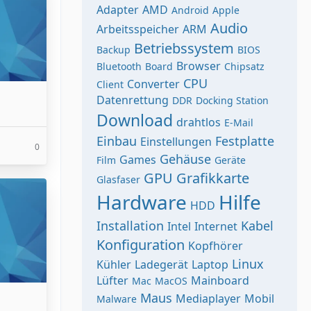
Adapter
AMD
Android
Apple
Audio
Arbeitsspeicher
ARM
Betriebssystem
Backup
BIOS
Browser
Bluetooth
Board
Chipsatz
CPU
Converter
Client
Datenrettung
DDR
Docking Station
Download
drahtlos
E-Mail
Einbau
Festplatte
Einstellungen
0
Gehäuse
Games
Film
Geräte
GPU
Grafikkarte
Glasfaser
Hardware
Hilfe
HDD
Installation
Kabel
Intel
Internet
Konfiguration
Kopfhörer
Linux
Kühler
Ladegerät
Laptop
Lüfter
Mainboard
Mac
MacOS
Maus
Mediaplayer
Mobil
Malware