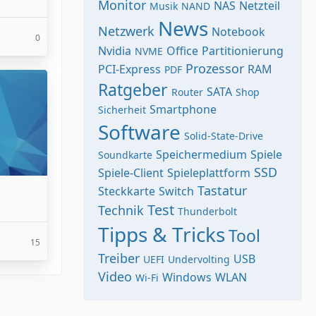
Monitor
NAS
Netzteil
Musik
NAND
News
Netzwerk
Notebook
0
Nvidia
Office
Partitionierung
NVME
Prozessor
PCI-Express
RAM
PDF
Ratgeber
SATA
Router
Shop
Smartphone
Sicherheit
Software
Solid-State-Drive
Speichermedium
Spiele
Soundkarte
SSD
Spiele-Client
Spieleplattform
Tastatur
Steckkarte
Switch
Test
Technik
Thunderbolt
Tipps & Tricks
Tool
15
Treiber
USB
UEFI
Undervolting
Video
Windows
WLAN
Wi-Fi