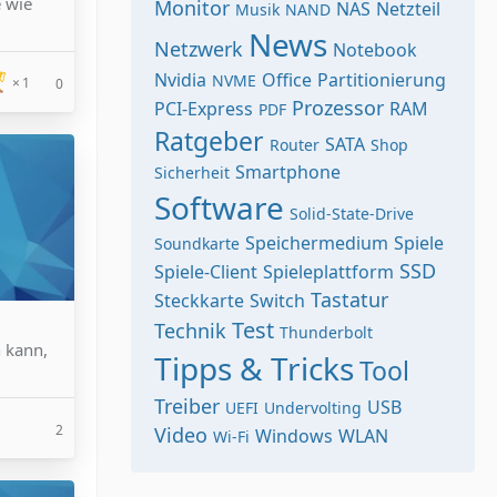
e wie
Monitor
NAS
Netzteil
Musik
NAND
News
Netzwerk
Notebook
Nvidia
Office
Partitionierung
NVME
1
0
Prozessor
PCI-Express
RAM
PDF
Ratgeber
SATA
Router
Shop
Smartphone
Sicherheit
Software
Solid-State-Drive
Speichermedium
Spiele
Soundkarte
SSD
Spiele-Client
Spieleplattform
Tastatur
Steckkarte
Switch
Test
Technik
Thunderbolt
n kann,
Tipps & Tricks
Tool
Treiber
USB
UEFI
Undervolting
2
Video
Windows
WLAN
Wi-Fi