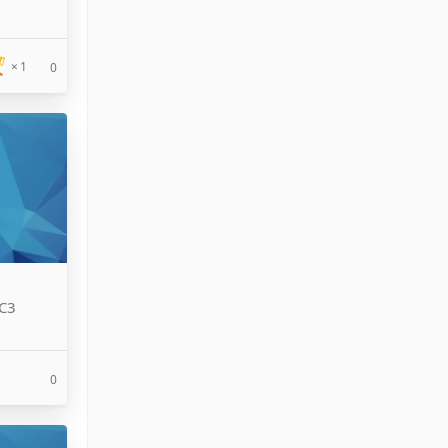
1
0
AC3
0