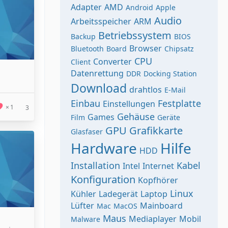
Adapter
AMD
Android
Apple
Audio
Arbeitsspeicher
ARM
Betriebssystem
Backup
BIOS
Browser
Bluetooth
Board
Chipsatz
CPU
Converter
Client
Datenrettung
DDR
Docking Station
Download
drahtlos
E-Mail
Einbau
Festplatte
Einstellungen
1
3
Gehäuse
Games
Film
Geräte
GPU
Grafikkarte
Glasfaser
Hardware
Hilfe
HDD
Installation
Kabel
Intel
Internet
Konfiguration
Kopfhörer
Linux
Kühler
Ladegerät
Laptop
Lüfter
Mainboard
Mac
MacOS
Maus
Mediaplayer
Mobil
Malware